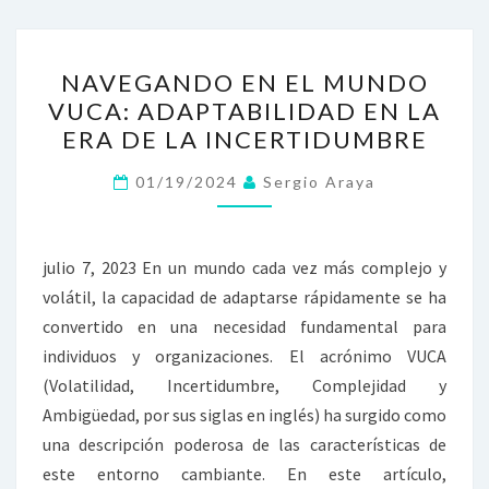
NAVEGANDO
NAVEGANDO EN EL MUNDO
EN
VUCA: ADAPTABILIDAD EN LA
EL
ERA DE LA INCERTIDUMBRE
MUNDO
VUCA:
01/19/2024
Sergio Araya
ADAPTABILIDAD
EN
LA
julio 7, 2023 En un mundo cada vez más complejo y
ERA
volátil, la capacidad de adaptarse rápidamente se ha
DE
convertido en una necesidad fundamental para
LA
individuos y organizaciones. El acrónimo VUCA
INCERTIDUMBRE
(Volatilidad, Incertidumbre, Complejidad y
Ambigüedad, por sus siglas en inglés) ha surgido como
una descripción poderosa de las características de
este entorno cambiante. En este artículo,