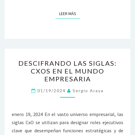
LEER MÁS
LEER MÁS
DESCIFRANDO
DESCIFRANDO LAS SIGLAS:
LAS
CXOS EN EL MUNDO
SIGLAS:
EMPRESARIA
CXOS
EN
01/19/2024
Sergio Araya
EL
MUNDO
EMPRESARIA
enero 19, 2024 En el vasto universo empresarial, las
siglas CxO se utilizan para designar roles ejecutivos
clave que desempeñan funciones estratégicas y de