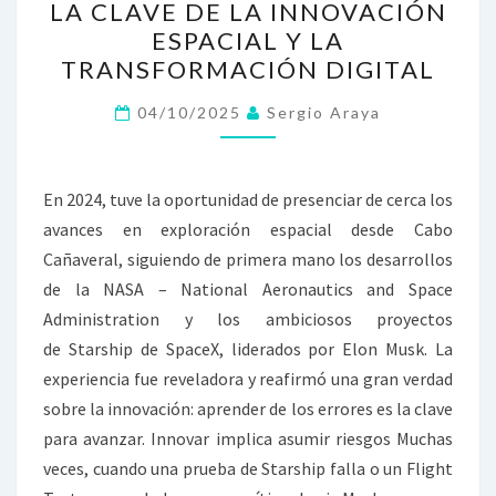
LA CLAVE DE LA INNOVACIÓN
LOS
ESPACIAL Y LA
ERRORES:
TRANSFORMACIÓN DIGITAL
LA
CLAVE
04/10/2025
Sergio Araya
DE
LA
En 2024, tuve la oportunidad de presenciar de cerca los
INNOVACIÓN
avances en exploración espacial desde Cabo
ESPACIAL
Cañaveral, siguiendo de primera mano los desarrollos
Y
de la NASA – National Aeronautics and Space
LA
Administration y los ambiciosos proyectos
TRANSFORMACIÓN
de Starship de SpaceX, liderados por Elon Musk. La
DIGITAL
experiencia fue reveladora y reafirmó una gran verdad
sobre la innovación: aprender de los errores es la clave
para avanzar. Innovar implica asumir riesgos Muchas
veces, cuando una prueba de Starship falla o un Flight