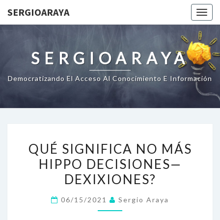
SERGIOARAYA
Togg
navig
SERGIOARAYA
Democratizando El Acceso Al Conocimiento E Información
QUÉ
QUÉ SIGNIFICA NO MÁS
SIGNIFICA
HIPPO DECISIONES—
NO
DEXIXIONES?
MÁS
HIPPO
06/15/2021
Sergio Araya
DECISIONES
—