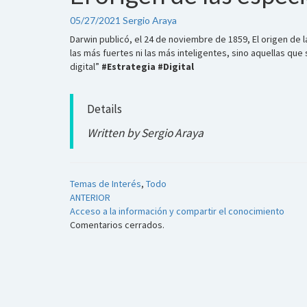
origen
de
05/27/2021
Sergio Araya
las
Darwin publicó, el 24 de noviembre de 1859, El origen de 
especies
las más fuertes ni las más inteligentes, sino aquellas q
digital”
#Estrategia #Digital
Details
Written by Sergio Araya
Temas de Interés
,
Todo
Navegador
ANTERIOR
Acceso a la información y compartir el conocimiento
de
Comentarios cerrados.
artículos